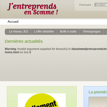
Partenaire :
Accueil
Le réseau JES
L'offre détaillée
Boîte à outils
Témoignages
Dernières actualités
Warning
: Invalid argument supplied for foreach() in
/data/www/jentreprends/t
home.html
on line
5
La premièr