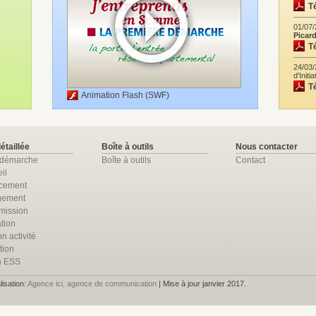
T
01/07
Picar
T
24/03/
d'Initi
T
Animation Flash (SWF)
détaillée
Boîte à outils
Nous contacter
 démarche
Boîte à outils
Contact
il
ncement
gement
mission
tion
n activité
tion
n ESS
lisation:
Agence ici, agence de communication
| Mise à jour janvier 2017.