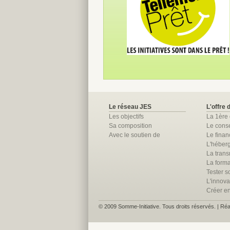
Le réseau JES
L'offre 
Les objectifs
La 1ère
Sa composition
Le conse
Avec le soutien de
Le fina
L'héber
La trans
La forma
Tester so
L'innova
Créer e
© 2009 Somme-Initiative. Tous droits réservés. | Réa