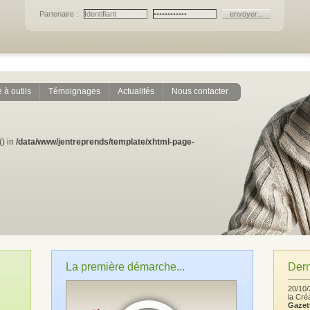
Partenaire :
 à outils
Témoignages
Actualités
Nous contacter
() in
/data/www/jentreprends/template/xhtml-page-
La première démarche...
Dern
20/10/
la Cré
Gazet