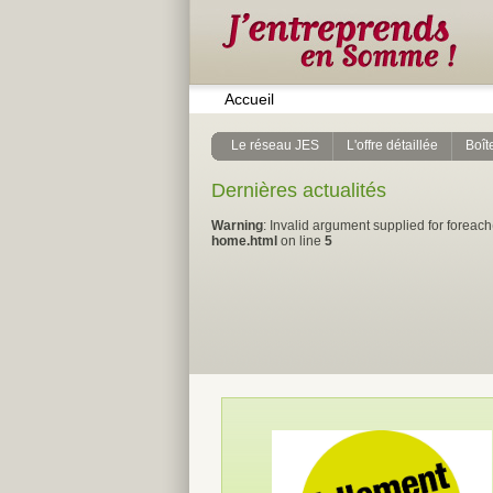
Accueil
Le réseau JES
L'offre détaillée
Boîte
Dernières actualités
Warning
: Invalid argument supplied for foreach
home.html
on line
5