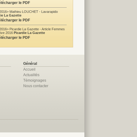
élécharger le PDF
/2016> Mathieu LOUCHET - Lavarapido
die La Gazette
élécharger le PDF
2016> Picardie La Gazette - Article Femmes
ative 2016
Picardie La Gazette
élécharger le PDF
Général
Accueil
Actualités
Témoignages
Nous contacter