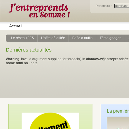
Partenaire :
Accueil
Le réseau JES
L'offre détaillée
Boîte à outils
Témoignages
Dernières actualités
Warning
: Invalid argument supplied for foreach() in
/data/www/jentreprends/t
home.html
on line
5
La premièr