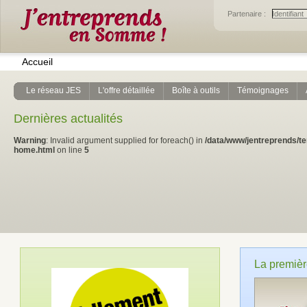
Partenaire :
Accueil
Le réseau JES
L'offre détaillée
Boîte à outils
Témoignages
Dernières actualités
Warning
: Invalid argument supplied for foreach() in
/data/www/jentreprends/t
home.html
on line
5
La premièr