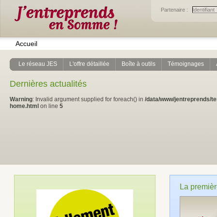
Partenaire :
Accueil
Le réseau JES
L'offre détaillée
Boîte à outils
Témoignages
Dernières actualités
Warning
: Invalid argument supplied for foreach() in
/data/www/jentreprends/t
home.html
on line
5
La premièr