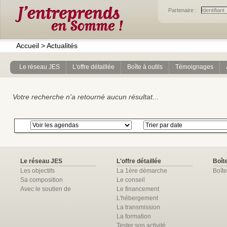
Partenaire :
Accueil
>
Actualités
Le réseau JES
L'offre détaillée
Boîte à outils
Témoignages
Votre recherche n'a retourné aucun résultat...
Le réseau JES
L'offre détaillée
Boîte
Les objectifs
La 1ère démarche
Boîte
Sa composition
Le conseil
Avec le soutien de
Le financement
L'hébergement
La transmission
La formation
Tester son activité