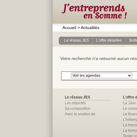
Accueil
>
Actualités
Le réseau JES
L'offre détaillée
Boîte
Votre recherche n'a retourné aucun résul
Le réseau JES
L'offre 
Les objectifs
La 1ère
Sa composition
Le conse
Avec le soutien de
Le fina
L'héber
La trans
La forma
Tester so