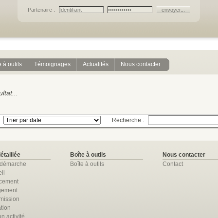
Partenaire :
 à outils
Témoignages
Actualités
Nous contacter
tat...
Recherche :
détaillée
Boîte à outils
Nous contacter
 démarche
Boîte à outils
Contact
il
ncement
gement
mission
tion
n activité