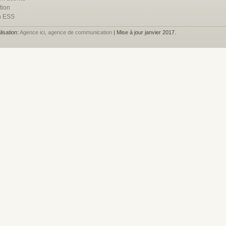
tion
n ESS
lisation:
Agence ici, agence de communication
| Mise à jour janvier 2017.