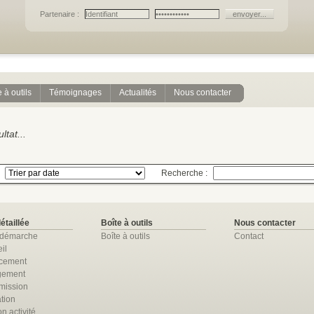
Partenaire :
 à outils
Témoignages
Actualités
Nous contacter
tat...
Recherche :
détaillée
Boîte à outils
Nous contacter
 démarche
Boîte à outils
Contact
il
ncement
gement
mission
tion
n activité