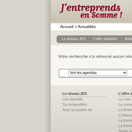
Accueil
>
Actualités
Le réseau JES
L'offre détaillée
Boîte
Votre recherche n'a retourné aucun résul
Le réseau JES
L'offre 
Les objectifs
La 1ère
Sa composition
Le conse
Avec le soutien de
Le fina
L'héber
La trans
La forma
Tester so