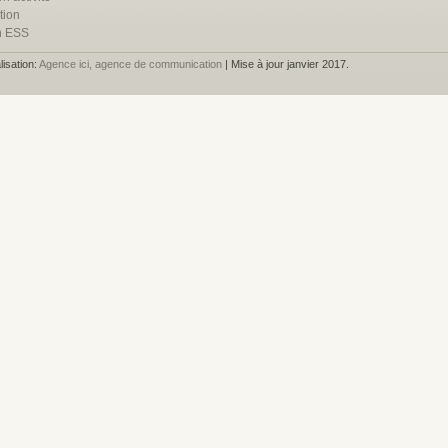
tion
n ESS
lisation:
Agence ici, agence de communication
| Mise à jour janvier 2017.