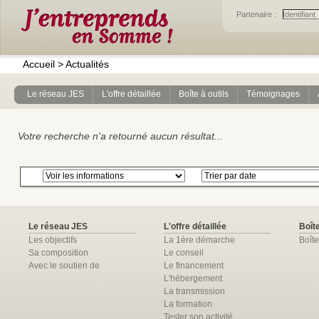
Partenaire :
Accueil
>
Actualités
Le réseau JES
L'offre détaillée
Boîte à outils
Témoignages
Votre recherche n'a retourné aucun résultat...
Le réseau JES
L'offre détaillée
Boîte
Les objectifs
La 1ère démarche
Boîte
Sa composition
Le conseil
Avec le soutien de
Le financement
L'hébergement
La transmission
La formation
Tester son activité