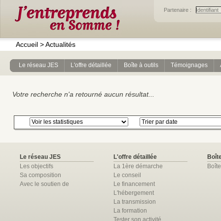
Partenaire :
Accueil
>
Actualités
Le réseau JES
L'offre détaillée
Boîte à outils
Témoignages
Votre recherche n'a retourné aucun résultat...
Le réseau JES
L'offre détaillée
Boîte
Les objectifs
La 1ère démarche
Boîte
Sa composition
Le conseil
Avec le soutien de
Le financement
L'hébergement
La transmission
La formation
Tester son activité