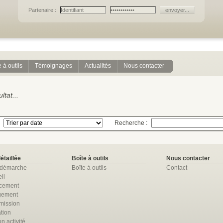
Partenaire :
 à outils
Témoignages
Actualités
Nous contacter
tat...
Recherche :
détaillée
Boîte à outils
Nous contacter
 démarche
Boîte à outils
Contact
il
ncement
gement
mission
tion
n activité