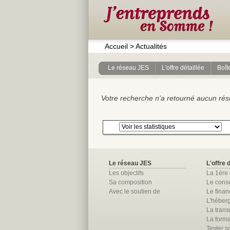
Accueil
>
Actualités
Le réseau JES
L'offre détaillée
Boîte
Votre recherche n'a retourné aucun résul
Le réseau JES
L'offre 
Les objectifs
La 1ère
Sa composition
Le conse
Avec le soutien de
Le fina
L'héber
La trans
La forma
Tester so