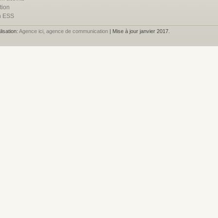
tion
n ESS
lisation:
Agence ici, agence de communication
| Mise à jour janvier 2017.