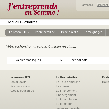
Partenaire :
Accueil
>
Actualités
Le réseau JES
L'offre détaillée
Boîte à outils
Témoignages
Votre recherche n'a retourné aucun résultat...
Le réseau JES
L'offre détaillée
Boîte
Les objectifs
La 1ère démarche
Boîte
Sa composition
Le conseil
Avec le soutien de
Le financement
L'hébergement
La transmission
La formation
Tester son activité