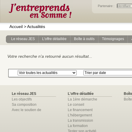
Partenaire :
Accueil
>
Actualités
Le réseau JES
L'offre détaillée
Boîte à outils
Témoignages
Votre recherche n'a retourné aucun résultat...
Le réseau JES
L'offre détaillée
Boîte
Les objectifs
La 1ère démarche
Boîte
Sa composition
Le conseil
Avec le soutien de
Le financement
L'hébergement
La transmission
La formation
Tester son activité