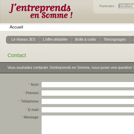
Partenaire :
Accueil
Le réseau JES
L'offre détaillée
Boîte à outils
Témoignages
Contact
Vous souhaitez contacter J'entreprends en Somme, nous poser une question 
*
Nom :
*
Prénom :
*
Téléphone :
*
E-mail :
*
Message :