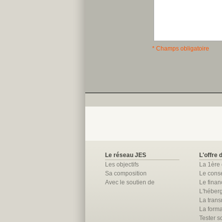
* Champs obligatoire
Le réseau JES
L'offre 
Les objectifs
La 1ère
Sa composition
Le conse
Avec le soutien de
Le fina
L'héber
La trans
La forma
Tester so