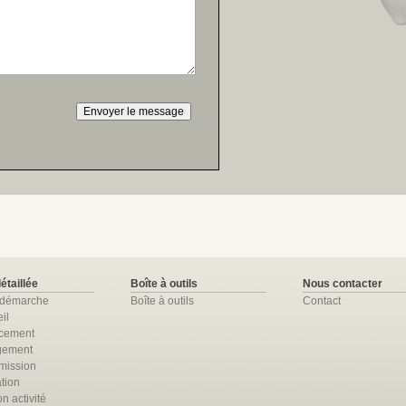
détaillée
Boîte à outils
Nous contacter
 démarche
Boîte à outils
Contact
il
ncement
gement
mission
tion
n activité