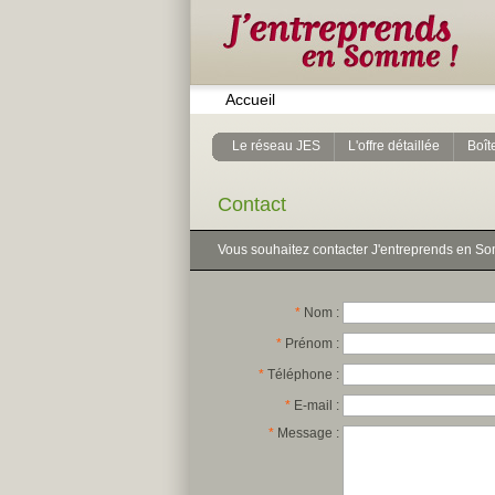
Accueil
Le réseau JES
L'offre détaillée
Boîte
Contact
Vous souhaitez contacter J'entreprends en S
*
Nom :
*
Prénom :
*
Téléphone :
*
E-mail :
*
Message :