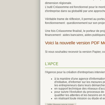
dimension régionale.
L'outil Créasomme est fonctionnel pour le monta
d'entreprise dans sa globalité par une approch
Véritable trame de réflexion, il permet au porte
fonctionnement : questionnement sur son projet
Une fois Créasomme finalisé, le porteur de proj
financement : aides bancaires, aides publiques
Voici la nouvelle version PDF Mo
Si vous souhaitez recevoir la version Papier, 
L'APCE
l'Agence pour la création d'entreprises intervie
à la manière d'une agence d'informations 
d'initiative, d'informer sur les mesures p
les entrepreneurs dans leurs démarche
en support technique des réseaux d'accom
pour suivre l'évolution du processus de c
qualifier les attentes et les besoins e
en réalisant toute mission ou étude et 
http://www.apce.com