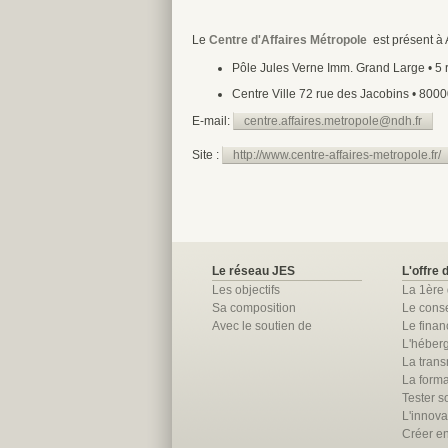
Le
Centre d'Affaires Métropole
est présent à 
Pôle Jules Verne Imm. Grand Large • 5 r
Centre Ville 72 rue des Jacobins • 80000
E-mail:
centre.affaires.metropole@ndh.fr
Site :
http://www.centre-affaires-metropole.fr/
Le réseau JES
L'offre 
Les objectifs
La 1ère
Sa composition
Le conse
Avec le soutien de
Le fina
L'héber
La trans
La forma
Tester so
L'innova
Créer e