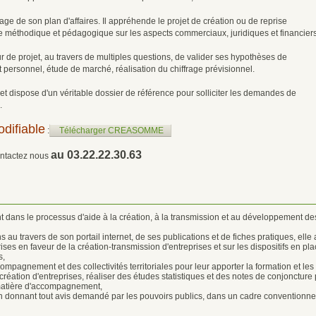
ge de son plan d'affaires. Il appréhende le projet de création ou de reprise
e méthodique et pédagogique sur les aspects commerciaux, juridiques et financiers
ur de projet, au travers de multiples questions, de valider ses hypothèses de
 personnel, étude de marché, réalisation du chiffrage prévisionnel.
et dispose d'un véritable dossier de référence pour solliciter les demandes de
.
difiable
:
Télécharger CREASOMME
au 03.22.22.30.63
contactez nous
nt dans le processus d'aide à la création, à la transmission et au développement des
au travers de son portail internet, de ses publications et de fiches pratiques, elle 
rises en faveur de la création-transmission d'entreprises et sur les dispositifs en pla
s,
pagnement et des collectivités territoriales pour leur apporter la formation et les o
réation d'entreprises, réaliser des études statistiques et des notes de conjoncture p
n matière d'accompagnement,
en donnant tout avis demandé par les pouvoirs publics, dans un cadre conventionne