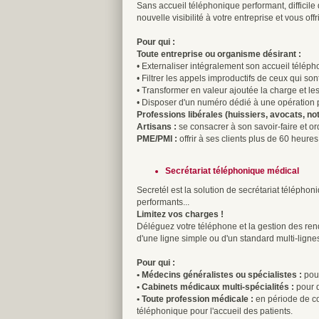
Sans accueil téléphonique performant, difficile
nouvelle visibilité à votre entreprise et vous off
Pour qui :
Toute entreprise ou organisme désirant :
• Externaliser intégralement son accueil télép
• Filtrer les appels improductifs de ceux qui son
• Transformer en valeur ajoutée la charge et le
• Disposer d'un numéro dédié à une opération par
Professions libérales (huissiers, avocats, nota
Artisans :
se consacrer à son savoir-faire et or
PME/PMI :
offrir à ses clients plus de 60 heu
Secrétariat téléphonique médical
Secretél est la solution de secrétariat téléph
performants...
Limitez vos charges !
Déléguez votre téléphone et la gestion des ren
d'une ligne simple ou d'un standard multi-ligne
Pour qui :
• Médecins généralistes ou spécialistes :
pour
• Cabinets médicaux multi-spécialités :
pour q
• Toute profession médicale :
en période de co
téléphonique pour l'accueil des patients.