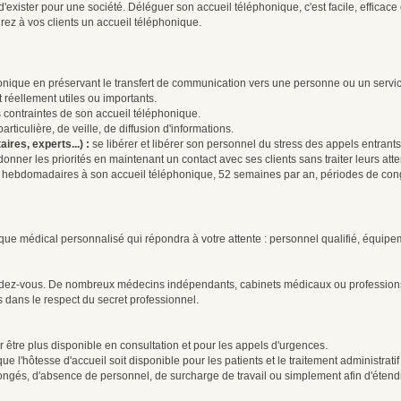
 d'exister pour une société. Déléguer son accueil téléphonique, c'est facile, effic
rirez à vos clients un accueil téléphonique.
honique en préservant le transfert de communication vers une personne ou un servic
t réellement utiles ou importants.
s contraintes de son accueil téléphonique.
ticulière, de veille, de diffusion d'informations.
ires, experts...) :
se libérer et libérer son personnel du stress des appels entrants,
donner les priorités en maintenant un contact avec ses clients sans traiter leurs at
res hebdomadaires à son accueil téléphonique, 52 semaines par an, périodes de con
onique médical personnalisé qui répondra à votre attente : personnel qualifié, équ
dez-vous. De nombreux médecins indépendants, cabinets médicaux ou professions mé
s dans le respect du secret professionnel.
 être plus disponible en consultation et pour les appels d'urgences.
ue l'hôtesse d'accueil soit disponible pour les patients et le traitement administrati
ngés, d'absence de personnel, de surcharge de travail ou simplement afin d'étend