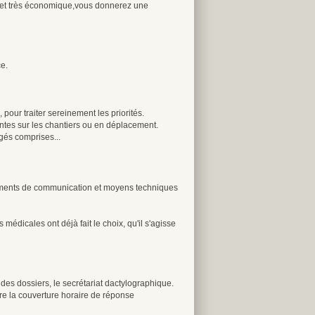
ace et très économique,vous donnerez une
e.
 pour traiter sereinement les priorités.
tentes sur les chantiers ou en déplacement.
gés comprises...
ipements de communication et moyens techniques
dicales ont déjà fait le choix, qu'il s'agisse
f des dossiers, le secrétariat dactylographique.
re la couverture horaire de réponse