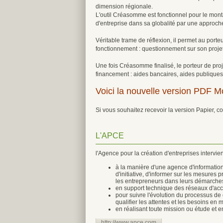
dimension régionale.
L'outil Créasomme est fonctionnel pour le monta
d'entreprise dans sa globalité par une approch
Véritable trame de réflexion, il permet au porte
fonctionnement : questionnement sur son projet
Une fois Créasomme finalisé, le porteur de proj
financement : aides bancaires, aides publiques
Voici la nouvelle version PDF Mo
Si vous souhaitez recevoir la version Papier, 
L'APCE
l'Agence pour la création d'entreprises intervie
à la manière d'une agence d'informations 
d'initiative, d'informer sur les mesures p
les entrepreneurs dans leurs démarche
en support technique des réseaux d'accom
pour suivre l'évolution du processus de c
qualifier les attentes et les besoins e
en réalisant toute mission ou étude et 
http://www.apce.com