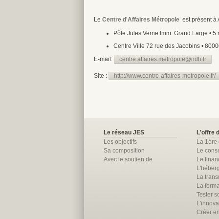
Le
Centre d'Affaires Métropole
est présent à 
Pôle Jules Verne Imm. Grand Large • 5 r
Centre Ville 72 rue des Jacobins • 80000
E-mail:
centre.affaires.metropole@ndh.fr
Site :
http://www.centre-affaires-metropole.fr/
Le réseau JES
L'offre 
Les objectifs
La 1ère
Sa composition
Le conse
Avec le soutien de
Le fina
L'héber
La trans
La forma
Tester so
L'innova
Créer e