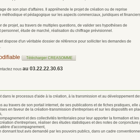
ge de son plan d'affaires. Il appréhende le projet de création ou de reprise
e méthodique et pédagogique sur les aspects commerciaux, juridiques et financiers
ur de projet, au travers de multiples questions, de valider ses hypothèses de
 personnel, étude de marché, réalisation du chiffrage prévisionnel.
et dispose d'un véritable dossier de référence pour solliciter les demandes de
.
difiable
:
Télécharger CREASOMME
au 03.22.22.30.63
contactez nous
nt dans le processus d'aide à la création, à la transmission et au développement des
au travers de son portail internet, de ses publications et de fiches pratiques, elle 
rises en faveur de la création-transmission d'entreprises et sur les dispositifs en pla
s,
pagnement et des collectivités territoriales pour leur apporter la formation et les o
réation d'entreprises, réaliser des études statistiques et des notes de conjoncture p
n matière d'accompagnement,
en donnant tout avis demandé par les pouvoirs publics, dans un cadre conventionne