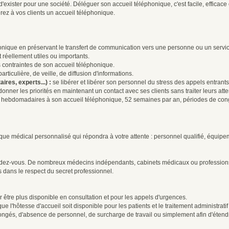
 d'exister pour une société. Déléguer son accueil téléphonique, c'est facile, effic
rirez à vos clients un accueil téléphonique.
honique en préservant le transfert de communication vers une personne ou un servic
t réellement utiles ou importants.
s contraintes de son accueil téléphonique.
ticulière, de veille, de diffusion d'informations.
ires, experts...) :
se libérer et libérer son personnel du stress des appels entrants,
donner les priorités en maintenant un contact avec ses clients sans traiter leurs at
res hebdomadaires à son accueil téléphonique, 52 semaines par an, périodes de con
onique médical personnalisé qui répondra à votre attente : personnel qualifié, équ
dez-vous. De nombreux médecins indépendants, cabinets médicaux ou professions mé
s dans le respect du secret professionnel.
 être plus disponible en consultation et pour les appels d'urgences.
ue l'hôtesse d'accueil soit disponible pour les patients et le traitement administrati
ngés, d'absence de personnel, de surcharge de travail ou simplement afin d'étend