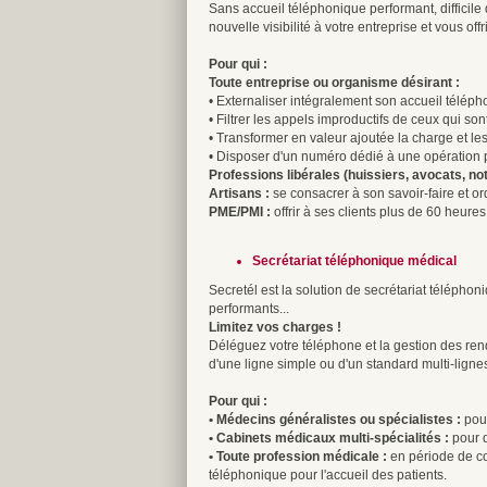
Sans accueil téléphonique performant, difficile
nouvelle visibilité à votre entreprise et vous off
Pour qui :
Toute entreprise ou organisme désirant :
• Externaliser intégralement son accueil télép
• Filtrer les appels improductifs de ceux qui son
• Transformer en valeur ajoutée la charge et le
• Disposer d'un numéro dédié à une opération par
Professions libérales (huissiers, avocats, nota
Artisans :
se consacrer à son savoir-faire et or
PME/PMI :
offrir à ses clients plus de 60 heu
Secrétariat téléphonique médical
Secretél est la solution de secrétariat téléph
performants...
Limitez vos charges !
Déléguez votre téléphone et la gestion des ren
d'une ligne simple ou d'un standard multi-ligne
Pour qui :
• Médecins généralistes ou spécialistes :
pour
• Cabinets médicaux multi-spécialités :
pour q
• Toute profession médicale :
en période de co
téléphonique pour l'accueil des patients.