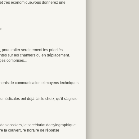
ace et très économique,vous donnerez une
e.
 pour traiter sereinement les priorités.
tentes sur les chantiers ou en déplacement.
gés comprises...
ipements de communication et moyens techniques
dicales ont déjà fait le choix, qu'il s'agisse
f des dossiers, le secrétariat dactylographique.
re la couverture horaire de réponse