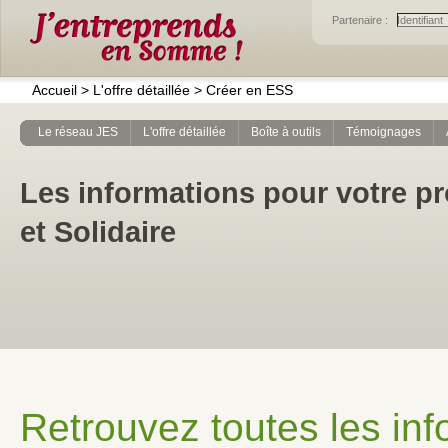
Partenaire :
Accueil
>
L'offre détaillée
>
Créer en ESS
Le réseau JES
L'offre détaillée
Boîte à outils
Témoignages
Les informations pour votre pr
et Solidaire
Retrouvez toutes les inf