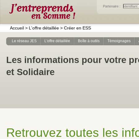
Partenaire :
Accueil
>
L'offre détaillée
>
Créer en ESS
Le réseau JES
L'offre détaillée
Boîte à outils
Témoignages
Les informations pour votre pr
et Solidaire
Retrouvez toutes les inf