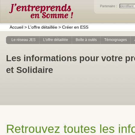
Partenaire :
Accueil
>
L'offre détaillée
>
Créer en ESS
Le réseau JES
L'offre détaillée
Boîte à outils
Témoignages
Les informations pour votre pr
et Solidaire
Retrouvez toutes les inf