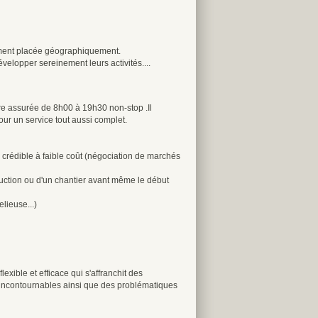
sement placée géographiquement.
velopper sereinement leurs activités....
tre assurée de 8h00 à 19h30 non-stop .Il
pour un service tout aussi complet.
 crédible à faible coût (négociation de marchés
duction ou d'un chantier avant même le début
lieuse...)
exible et efficace qui s'affranchit des
t incontournables ainsi que des problématiques