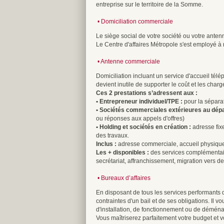
entreprise sur le territoire de la Somme.
•
Domiciliation commerciale
Le siège social de votre société ou votre ant
Le Centre d'affaires Métropole s'est employé à 
•
Antenne commerciale
Domiciliation incluant un service d'accueil tél
devient inutile de supporter le coût et les char
Ces 2 prestations s’adressent aux :
• Entrepreneur individuel/TPE :
pour la séparat
• Sociétés commerciales extérieures au dép
ou réponses aux appels d'offres)
• Holding et sociétés en création :
adresse fixe
des travaux.
Inclus :
adresse commerciale, accueil physique e
Les + disponibles :
des services complémentaire
secrétariat, affranchissement, migration vers d
• Bureaux d’affaires
En disposant de tous les services performants d'u
contraintes d'un bail et de ses obligations. I
d'installation, de fonctionnement ou de démén
Vous maîtriserez parfaitement votre budget et 