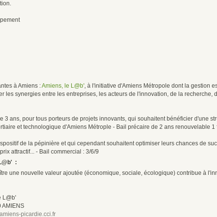
tion.
oppement
antes à Amiens :
Amiens, le L@b'
, à l'initiative d'Amiens Métropole dont la gestion 
 les synergies entre les entreprises, les acteurs de l'innovation, de la recherche, de
 3 ans, pour tous porteurs de projets innovants, qui souhaitent bénéficier d'une st
aire et technologique d'Amiens Métrople - Bail précaire de 2 ans renouvelable 1 
dispositif de la pépinière et qui cependant souhaitent optimiser leurs chances de s
x attractif... - Bail commercial : 3/6/9
L@b' :
aître une nouvelle valeur ajoutée (économique, sociale, écologique) contribue à l'in
e L@b'
00 AMIENS
miens-picardie.cci.fr