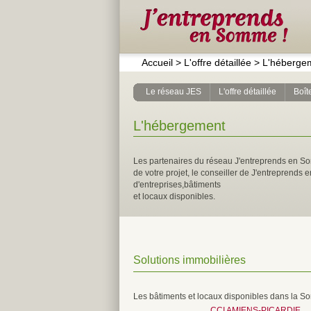
Accueil
>
L'offre détaillée
>
L'héberge
Le réseau JES
L'offre détaillée
Boîte
L'hébergement
Les partenaires du réseau J'entreprends en So
de votre projet, le conseiller de J'entreprends
d'entreprises,bâtiments
et locaux disponibles.
Solutions immobilières
Les bâtiments et locaux disponibles dans la S
CCI AMIENS-PICARDIE