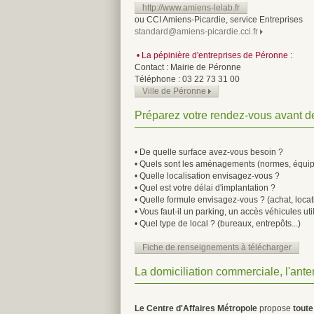
http://www.amiens-lelab.fr
ou CCI Amiens-Picardie, service Entreprises
standard@amiens-picardie.cci.fr
• La pépinière d'entreprises de Péronne :
Contact : Mairie de Péronne
Téléphone : 03 22 73 31 00
Ville de Péronne
Préparez votre rendez-vous avant de
• De quelle surface avez-vous besoin ?
• Quels sont les aménagements (normes, équipem
• Quelle localisation envisagez-vous ?
• Quel est votre délai d'implantation ?
• Quelle formule envisagez-vous ? (achat, locat
• Vous faut-il un parking, un accès véhicules utili
• Quel type de local ? (bureaux, entrepôts...)
Fiche de renseignements à télécharger
La domiciliation commerciale, l'ant
Le Centre d'Affaires Métropole
propose
tout