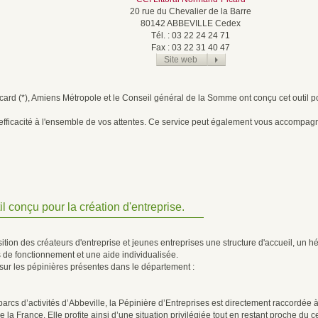
20 rue du Chevalier de la Barre
80142 ABBEVILLE Cedex
Tél. : 03 22 24 24 71
Fax : 03 22 31 40 47
Site web
ard (*), Amiens Métropole et le Conseil général de la Somme ont conçu cet outil 
efficacité à l'ensemble de vos attentes. Ce service peut également vous accompagn
il conçu pour la création d'entreprise.
ition des créateurs d'entreprise et jeunes entreprises une structure d'accueil, un hé
ais de fonctionnement et une aide individualisée.
sur les pépinières présentes dans le département :
arcs d’activités d’Abbeville, la Pépinière d’Entreprises est directement raccordée
 la France. Elle profite ainsi d’une situation privilégiée tout en restant proche du ce