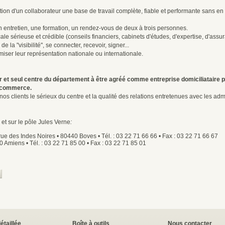
ion d'un collaborateur une base de travail complète, fiable et performante sans en s
 entretien, une formation, un rendez-vous de deux à trois personnes.
le sérieuse et crédible (conseils financiers, cabinets d'études, d'expertise, d'assura
e la "visibilité", se connecter, recevoir, signer...
miser leur représentation nationale ou internationale.
r et seul centre du département à être agréé comme entreprise domiciliataire pa
de commerce.
os clients le sérieux du centre et la qualité des relations entretenues avec les admi
 et sur le pôle Jules Verne
:
ue des Indes Noires • 80440 Boves • Tél. : 03 22 71 66 66 • Fax : 03 22 71 66 67
 Amiens • Tél. : 03 22 71 85 00 • Fax : 03 22 71 85 01
détaillée
Boîte à outils
Nous contacter