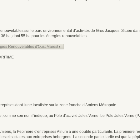
renouvelables sur le parc environnemental d’activités de Gros Jacques. Située dans
138 ha, dont 55 ha pour les énergies renouvelables.
ergies Renouvelables d'Oust Marest
ARITIME
reprises dont l'une localisée sur la zone franche d'Amiens Métropole
e, comme son nom l'indique, au Pôle d'activité Jules Verne. Le Pôle Jules Verne (PJV
'Amiens, la Pépinière d'entreprises Atrium a une double particularité. La première ré
scales et sociales aux entreprises hébergées. La seconde particularité est que la pé