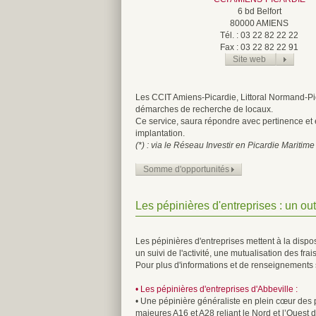
6 bd Belfort
80000 AMIENS
Tél. : 03 22 82 22 22
Fax : 03 22 82 22 91
Site web
Les CCIT Amiens-Picardie, Littoral Normand-Pic
démarches de recherche de locaux.
Ce service, saura répondre avec pertinence et 
implantation.
(*) : via le Réseau Investir en Picardie Maritime
Somme d'opportunités
Les pépinières d'entreprises : un out
Les pépinières d'entreprises mettent à la dispos
un suivi de l'activité, une mutualisation des fr
Pour plus d'informations et de renseignements 
• Les pépinières d'entreprises d'Abbeville :
• Une pépinière généraliste en plein cœur des p
majeures A16 et A28 reliant le Nord et l’Ouest de