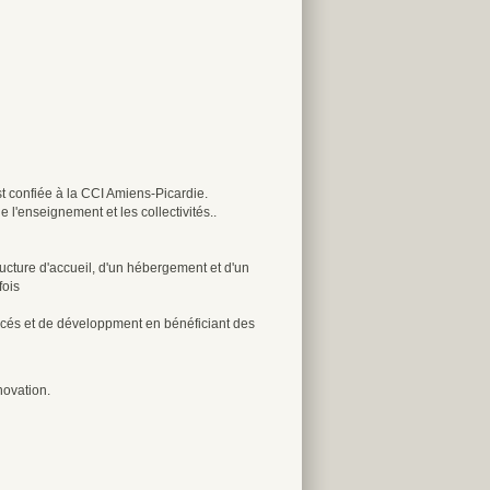
est confiée à la CCI Amiens-Picardie.
 l'enseignement et les collectivités..
ructure d'accueil, d'un hébergement et d'un
fois
uccés et de développment en bénéficiant des
novation.