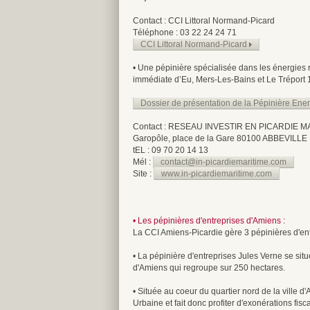
Contact : CCI Littoral Normand-Picard
Téléphone : 03 22 24 24 71
CCI Littoral Normand-Picard
• Une pépinière spécialisée dans les énergies 
immédiate d’Eu, Mers-Les-Bains et Le Tréport 
Dossier de présentation de la Pépinière En
Contact : RESEAU INVESTIR EN PICARDIE M
Garopôle, place de la Gare 80100 ABBEVILLE
tEL : 09 70 20 14 13
Mél :
contact@in-picardiemaritime.com
Site :
www.in-picardiemaritime.com
• Les pépinières d'entreprises d'Amiens :
La CCI Amiens-Picardie gère 3 pépinières d'ent
• La pépinière d'entreprises Jules Verne se situ
d'Amiens qui regroupe sur 250 hectares.
• Située au coeur du quartier nord de la ville d
Urbaine et fait donc profiter d'exonérations fi