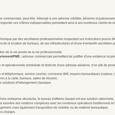
enne commerciale, peut être hébergé à une adresse crédible, pérenne et judicieu
respecter ces critères indispensables permettant ainsi à ses nombreux clients de dé
éphonique par des secrétaires professionnelles respectant vos instructions pourra ê
ges de la location de bureaux, de ses infrastructures et d'une éventuelle secrétaire 
ion de la vie privée de la vie professionnelle
artement/PME :
adresse commerciale permettant de justifier d'une existence locale
 et opérationnelle immédiate et distincte d'une adresse aléatoire, d'un site de pro
t téléphonique, service courrier, connexion Wifi, moyens bureautiques (copieur, re
s à la carte, bureaux, salles de réunion,
es solutions d'hébergement classique.
ne entreprise structurée, le bureau d'affaires équipé est une solution rationnelle, fl
l vous exonère des relations complexes avec les nombreux opérateurs traditionnels e
agement, mais également d'acquisition de mobilier ou de matériel bureautique.
vos charges.