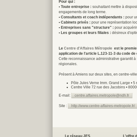
Pour qui :
• Toute entreprise :
souhaitant mettre à disposit
engagements de long terme.
• Consultants et coach indépendants :
pour un
• Cabinets privés :
pour une représentation loca
• Entreprises sans "structure" :
pour acquérir d
• Les groupes et leurs filiales :
désireux d'opti
Le
Centre d'Affaires Métropole
est le premie
application de l'article L.123-11-3 du code 
Cette reconnaissance administrative garantit à n
régionales.
Présent à Amiens sur deux sites, en centre-ville
Pôle Jules Verne Imm. Grand Large • 5 r
Centre Ville 72 rue des Jacobins • 80000
E-mail:
centre.affaires.metropole@ndh.fr
Site :
http://www.centre-affaires-metropole.fr/
Le réseau JES
L'offre 