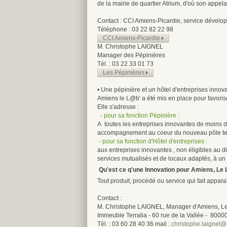
de la mairie de quartier Atrium, d'où son appela
Contact : CCI Amiens-Picardie, service dével
Téléphone : 03 22 82 22 98
CCI Amiens-Picardie
M. Christophe LAIGNEL
Manager des Pépinières
Tél. : 03 22 33 01 73
Les Pépinières
• Une pépinière et un hôtel d'entreprises innov
Amiens le L@b' a été mis en place pour favoriser
Elle s'adresse :
- pour sa fonction Pépinière :
A toutes les entreprises innovantes de moins de
accompagnement au coeur du nouveau pôle terti
- pour sa fonction d'Hôtel d'entreprises :
aux entreprises innovantes , non éligibles au 
services mutualisés et de locaux adaptés, à un pri
Qu'est ce q'une Innovation pour Amiens, Le 
Tout produit, procédé ou service qui fait appar
Contact :
M. Christophe LAIGNEL, Manager d'Amiens, L
Immeuble Terralia - 60 rue de la Vallée - 800
Tél. : 03 60 28 40 36 mail :
christophe.laignel@a