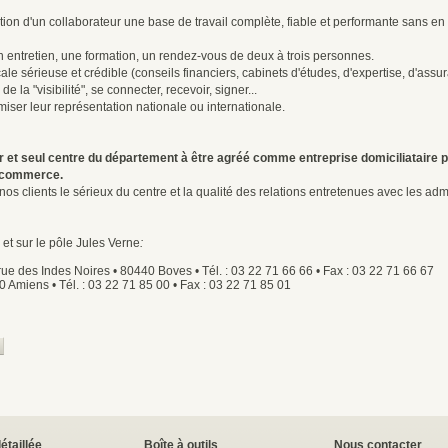
ion d'un collaborateur une base de travail complète, fiable et performante sans en s
 entretien, une formation, un rendez-vous de deux à trois personnes.
le sérieuse et crédible (conseils financiers, cabinets d'études, d'expertise, d'assura
e la "visibilité", se connecter, recevoir, signer...
miser leur représentation nationale ou internationale.
r et seul centre du département à être agréé comme entreprise domiciliataire pa
de commerce.
os clients le sérieux du centre et la qualité des relations entretenues avec les admi
 et sur le pôle Jules Verne
:
ue des Indes Noires • 80440 Boves • Tél. : 03 22 71 66 66 • Fax : 03 22 71 66 67
 Amiens • Tél. : 03 22 71 85 00 • Fax : 03 22 71 85 01
détaillée
Boîte à outils
Nous contacter