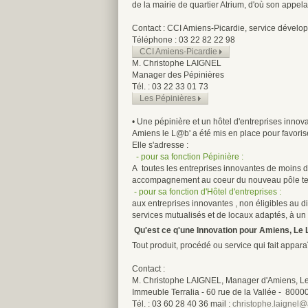
de la mairie de quartier Atrium, d'où son appela
Contact : CCI Amiens-Picardie, service dével
Téléphone : 03 22 82 22 98
CCI Amiens-Picardie
M. Christophe LAIGNEL
Manager des Pépinières
Tél. : 03 22 33 01 73
Les Pépinières
• Une pépinière et un hôtel d'entreprises innov
Amiens le L@b' a été mis en place pour favoriser
Elle s'adresse :
- pour sa fonction Pépinière :
A toutes les entreprises innovantes de moins de
accompagnement au coeur du nouveau pôle terti
- pour sa fonction d'Hôtel d'entreprises :
aux entreprises innovantes , non éligibles au 
services mutualisés et de locaux adaptés, à un pri
Qu'est ce q'une Innovation pour Amiens, Le 
Tout produit, procédé ou service qui fait appar
Contact :
M. Christophe LAIGNEL, Manager d'Amiens, L
Immeuble Terralia - 60 rue de la Vallée - 800
Tél. : 03 60 28 40 36 mail :
christophe.laignel@a