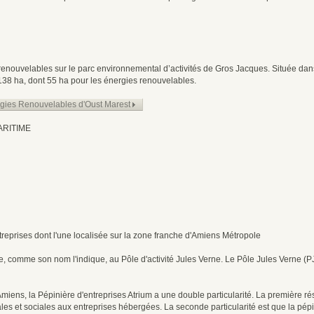
renouvelables sur le parc environnemental d’activités de Gros Jacques. Située dans
138 ha, dont 55 ha pour les énergies renouvelables.
ergies Renouvelables d'Oust Marest
ARITIME
reprises dont l'une localisée sur la zone franche d'Amiens Métropole
e, comme son nom l'indique, au Pôle d'activité Jules Verne. Le Pôle Jules Verne (PJV
'Amiens, la Pépinière d'entreprises Atrium a une double particularité. La première ré
scales et sociales aux entreprises hébergées. La seconde particularité est que la pé