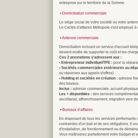
entreprise sur le territoire de la Somme.
•
Domiciliation commerciale
Le siège social de votre société ou votre ant
Le Centre d'affaires Métropole s'est employé à 
•
Antenne commerciale
Domiciliation incluant un service d'accueil tél
devient inutile de supporter le coût et les char
Ces 2 prestations s’adressent aux :
• Entrepreneur individuel/TPE :
pour la séparat
• Sociétés commerciales extérieures au dép
ou réponses aux appels d'offres)
• Holding et sociétés en création :
adresse fixe
des travaux.
Inclus :
adresse commerciale, accueil physique e
Les + disponibles :
des services complémentaire
secrétariat, affranchissement, migration vers d
• Bureaux d’affaires
En disposant de tous les services performants d'u
contraintes d'un bail et de ses obligations. I
d'installation, de fonctionnement ou de démén
Vous maîtriserez parfaitement votre budget et 