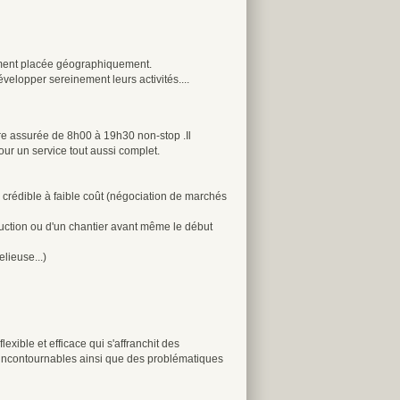
sement placée géographiquement.
velopper sereinement leurs activités....
tre assurée de 8h00 à 19h30 non-stop .Il
pour un service tout aussi complet.
 crédible à faible coût (négociation de marchés
duction ou d'un chantier avant même le début
lieuse...)
exible et efficace qui s'affranchit des
t incontournables ainsi que des problématiques