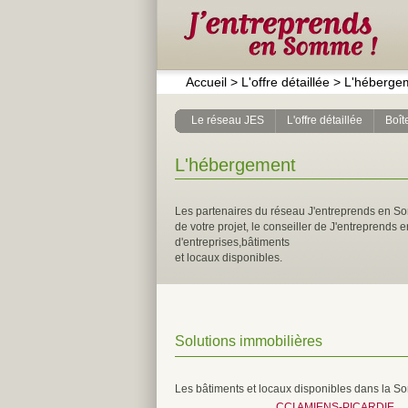
Accueil
>
L'offre détaillée
>
L'héberge
Le réseau JES
L'offre détaillée
Boîte
L'hébergement
Les partenaires du réseau J'entreprends en So
de votre projet, le conseiller de J'entreprends
d'entreprises,bâtiments
et locaux disponibles.
Solutions immobilières
Les bâtiments et locaux disponibles dans la S
CCI AMIENS-PICARDIE