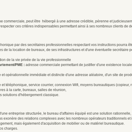
enne commerciale, peut être hébergé à une adresse crédible, pérenne et judicieu
respecter ces critères indispensables permettant ainsi à ses nombreux clients de dé
éphonique par des secrétaires professionnelles respectant vos instructions pourra ê
ges de la location de bureaux, de ses infrastructures et d'une éventuelle secrétaire 
ion de la vie privée de la vie professionnelle
artement/PME :
adresse commerciale permettant de justifier d'une existence locale
 et opérationnelle immédiate et distincte d'une adresse aléatoire, d'un site de pro
t téléphonique, service courrier, connexion Wifi, moyens bureautiques (copieur, re
s à la carte, bureaux, salles de réunion,
es solutions d'hébergement classique.
ne entreprise structurée, le bureau d'affaires équipé est une solution rationnelle, fl
l vous exonère des relations complexes avec les nombreux opérateurs traditionnels e
agement, mais également d'acquisition de mobilier ou de matériel bureautique.
vos charges.