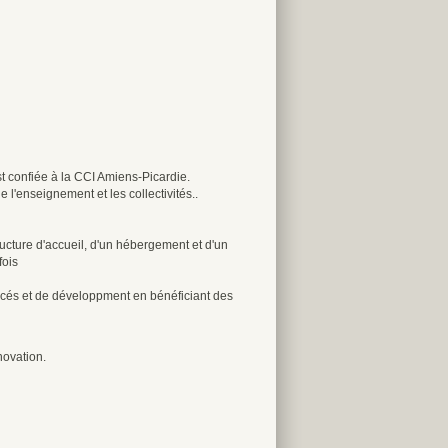
est confiée à la CCI Amiens-Picardie.
 l'enseignement et les collectivités..
ructure d'accueil, d'un hébergement et d'un
fois
uccés et de développment en bénéficiant des
novation.