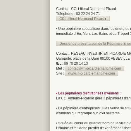
Contact : CCI Littoral Normand-Picard
Téléphone : 03 22 24 24 71
CCI Littoral Normand-Picard
• Une pépinière spécialisée dans les énergies 
immédiate d’Eu, Mers-Les-Bains et Le Tréport 
Dossier de présentation de la Pépinière En
Contact : RESEAU INVESTIR EN PICARDIE M
Garopôle, place de la Gare 80100 ABBEVILLE
tEL : 09 70 20 14 13
Mél :
contact@in-picardiemaritime.com
Site :
www.in-picardiemaritime.com
• Les pépinières d'entreprises d'Amiens :
La CCI Amiens-Picardie gère 3 pépinières d'ent
• La pépinière d'entreprises Jules Verne se situ
d'Amiens qui regroupe sur 250 hectares.
• Située au coeur du quartier nord de la ville d
Urbaine et fait donc profiter d'exonérations fi