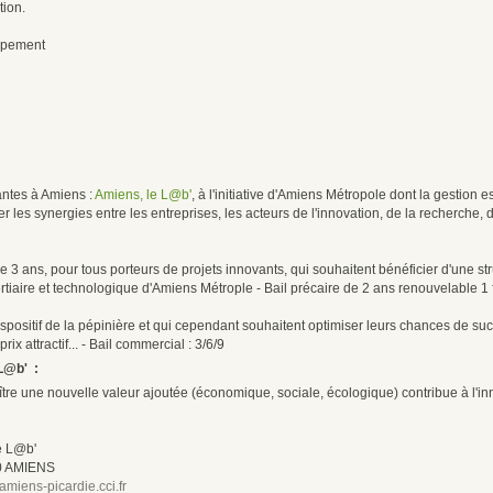
tion.
oppement
antes à Amiens :
Amiens, le L@b'
, à l'initiative d'Amiens Métropole dont la gestion 
 les synergies entre les entreprises, les acteurs de l'innovation, de la recherche, de
 3 ans, pour tous porteurs de projets innovants, qui souhaitent bénéficier d'une st
aire et technologique d'Amiens Métrople - Bail précaire de 2 ans renouvelable 1 
dispositif de la pépinière et qui cependant souhaitent optimiser leurs chances de s
x attractif... - Bail commercial : 3/6/9
L@b' :
aître une nouvelle valeur ajoutée (économique, sociale, écologique) contribue à l'in
e L@b'
00 AMIENS
miens-picardie.cci.fr