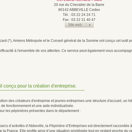
20 rue du Chevalier de la Barre
80142 ABBEVILLE Cedex
Tél. : 03 22 24 24 71
Fax : 03 22 31 40 47
Site web
ard (*), Amiens Métropole et le Conseil général de la Somme ont conçu cet outil 
efficacité à l'ensemble de vos attentes. Ce service peut également vous accompagn
il conçu pour la création d'entreprise.
ition des créateurs d'entreprise et jeunes entreprises une structure d'accueil, un hé
ais de fonctionnement et une aide individualisée.
sur les pépinières présentes dans le département :
arcs d’activités d’Abbeville, la Pépinière d’Entreprises est directement raccordée
 la France. Elle profite ainsi d’une situation privilégiée tout en restant proche du ce