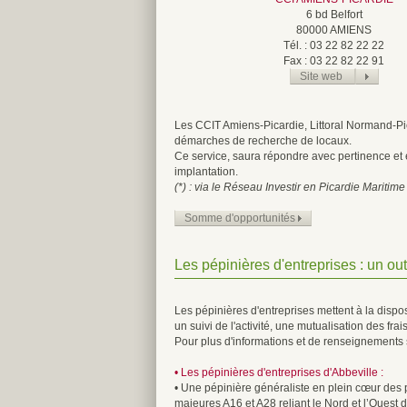
6 bd Belfort
80000 AMIENS
Tél. : 03 22 82 22 22
Fax : 03 22 82 22 91
Site web
Les CCIT Amiens-Picardie, Littoral Normand-Pic
démarches de recherche de locaux.
Ce service, saura répondre avec pertinence et 
implantation.
(*) : via le Réseau Investir en Picardie Maritime
Somme d'opportunités
Les pépinières d'entreprises : un out
Les pépinières d'entreprises mettent à la dispos
un suivi de l'activité, une mutualisation des fr
Pour plus d'informations et de renseignements 
• Les pépinières d'entreprises d'Abbeville :
• Une pépinière généraliste en plein cœur des p
majeures A16 et A28 reliant le Nord et l’Ouest de