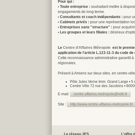
Pour qui :
• Toute entreprise :
souhaitant mettre à disposit
engagements de long terme.
• Consultants et coach indépendants :
pour un
• Cabinets privés :
pour une représentation loca
• Entreprises sans "structure" :
pour acquérir d
• Les groupes et leurs filiales :
désireux d'opti
Le
Centre d'Affaires Métropole
est le premie
application de l'article L.123-11-3 du code 
Cette reconnaissance administrative garantit à n
régionales.
Présent à Amiens sur deux sites, en centre-ville
Pôle Jules Verne Imm. Grand Large • 5 r
Centre Ville 72 rue des Jacobins • 80000
E-mail:
centre.affaires.metropole@ndh.fr
Site :
http://www.centre-affaires-metropole.fr/
Le réseau JES
L'offre 