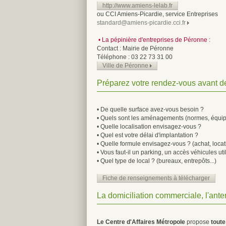
http://www.amiens-lelab.fr
ou CCI Amiens-Picardie, service Entreprises
standard@amiens-picardie.cci.fr
• La pépinière d'entreprises de Péronne :
Contact : Mairie de Péronne
Téléphone : 03 22 73 31 00
Ville de Péronne
Préparez votre rendez-vous avant de
• De quelle surface avez-vous besoin ?
• Quels sont les aménagements (normes, équipem
• Quelle localisation envisagez-vous ?
• Quel est votre délai d'implantation ?
• Quelle formule envisagez-vous ? (achat, locat
• Vous faut-il un parking, un accès véhicules utili
• Quel type de local ? (bureaux, entrepôts...)
Fiche de renseignements à télécharger
La domiciliation commerciale, l'ant
Le Centre d'Affaires Métropole
propose
tout