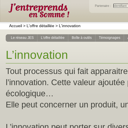
Partenaire :
Accueil
>
L'offre détaillée
>
L'innovation
Le réseau JES
L'offre détaillée
Boîte à outils
Témoignages
L’innovation
Tout processus qui fait apparaitr
l’innovation. Cette valeur ajouté
écologique…
Elle peut concerner un produit, u
L’innovation peut porter sur divers