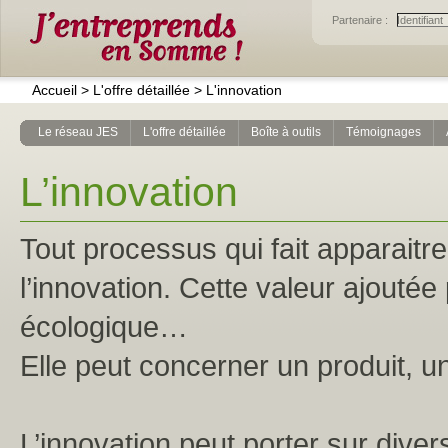
Partenaire :
Accueil
>
L'offre détaillée
>
L'innovation
Le réseau JES
L'offre détaillée
Boîte à outils
Témoignages
L’innovation
Tout processus qui fait apparaitr
l’innovation. Cette valeur ajouté
écologique…
Elle peut concerner un produit, u
L’innovation peut porter sur divers