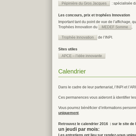
Pépinière du Gros Jacques
: spécialisée d
Les concours, prix et trophées Innovation
Important tant du point de vue de l’affichage, q
Trophées Innovation du
MEDEF Somme
,
Trophée Innovation
de l’INPI.
Sites utiles
APCE – l’idée innovante
Calendrier
Dans le cadre de leur partenariat, l’INPI et l’A
Ces permanences vous aideront à identifier le
Vous pourrez bénéficier d’informations person
uniquement
.
Retrouvez le calendrier 2016 : sur le site de 
un jeudi par mois:
Les entretiens ont lieu sur rendez-vous
uniq