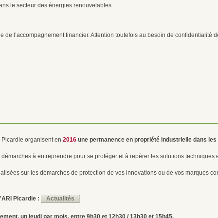
ans le secteur des énergies renouvelables
ue de l’accompagnement financier. Attention toutefois au besoin de confidentialité de
RI Picardie organisent en
2016
une permanence
en propriété industrielle dans les
s démarches à entreprendre pour se protéger et à repèrer les solutions techniques
nalisées sur les démarches de protection de vos innovations ou de vos marques con
l'ARI Picardie :
Actualités
uement,
un jeudi par mois, entre 9h30 et 12h30 / 13h30 et 15h45.