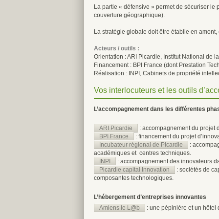
La partie « défensive » permet de sécuriser le p
couverture géographique).
La stratégie globale doit être établie en amont, 
Acteurs / outils :
Orientation : ARI Picardie, Institut National de la
Financement : BPI France (dont Prestation Te
Réalisation : INPI, Cabinets de propriété intelle
Vos interlocuteurs et les outils d’
L’accompagnement dans les différentes phas
ARI Picardie
: accompagnement du projet d
BPI France
: financement du projet d’innov
Incubateur régional de Picardie
: accompagn
académiques et centres techniques.
INPI
: accompagnement des innovateurs dan
Picardie capital Innovation
: sociétés de cap
composantes technologiques.
L’hébergement d’entreprises innovantes
Amiens le L@b
: une pépinière et un hôtel