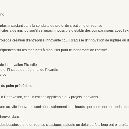
ing
 le plus impactant dans la conduite du projet de création d’entreprise
iciles à définir, puisqu’il est quasi impossible d’établir des comparaisons avec l’exi
rojet de création d’entreprise innovante : qu’il s’agisse d’innovation de rupture ou 
équences sur les montants à mobiliser pour le lancement de l’activité
de l’Innovation Picardie
ie, l’Incubateur régional de Picardie
erce
t du point précédent
 l’innovation, car il n’est pas applicable aux projets innovants.
e activité innovante sont nécessairement plus lourds que pour une entreprise dont 
trouver dans :
es besoins d’une entreprise classique, s’ajoute un délai parfois long entre la créati