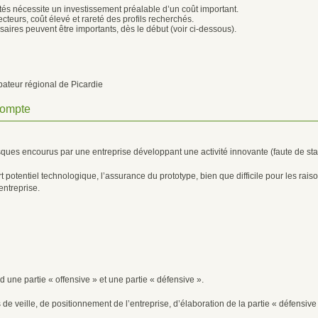
ités nécessite un investissement préalable d’un coût important.
teurs, coût élevé et rareté des profils recherchés.
ssaires peuvent être importants, dès le début (voir ci-dessous).
bateur régional de Picardie
 compte
s risques encourus par une entreprise développant une activité innovante (faute de sta
t potentiel technologique, l’assurance du prototype, bien que difficile pour les rai
entreprise.
d une partie « offensive » et une partie « défensive ».
 de veille, de positionnement de l’entreprise, d’élaboration de la partie « défensiv