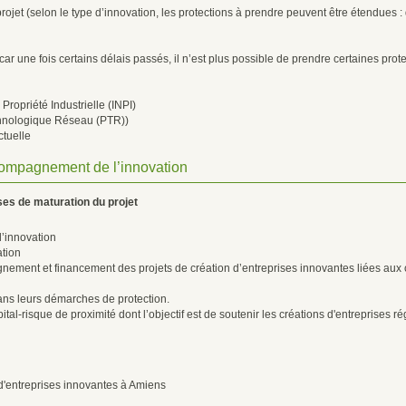
rojet (selon le type d’innovation, les protections à prendre peuvent être étendues :
car une fois certains délais passés, il n’est plus possible de prendre certaines prote
 Propriété Industrielle (INPI)
chnologique Réseau (PTR))
ctuelle
accompagnement de l’innovation
es de maturation du projet
’innovation
ation
ement et financement des projets de création d’entreprises innovantes liées aux
s leurs démarches de protection.
ital-risque de proximité dont l’objectif est de soutenir les créations d'entreprises ré
 d'entreprises innovantes à Amiens