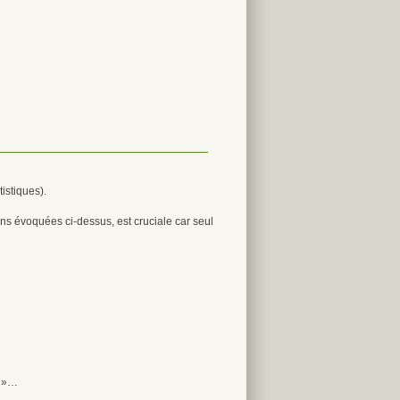
tistiques).
sons évoquées ci-dessus, est cruciale car seul
e »…