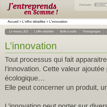
Partenaire :
Accueil
>
L'offre détaillée
>
L'innovation
Le réseau JES
L'offre détaillée
Boîte à outils
Témoignages
L’innovation
Tout processus qui fait apparaitr
l’innovation. Cette valeur ajouté
écologique…
Elle peut concerner un produit, u
L’innovation peut porter sur divers