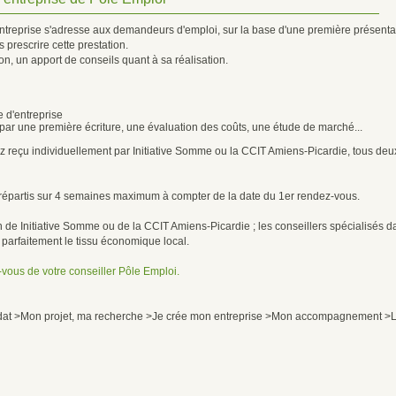
ntreprise s'adresse aux demandeurs d'emploi, sur la base d'une première présentatio
 prescrire cette prestation.
tion, un apport de conseils quant à sa réalisation.
e d'entreprise
t par une première écriture, une évaluation des coûts, une étude de marché...
rez reçu individuellement par Initiative Somme ou la CCIT Amiens-Picardie, tous d
 répartis sur 4 semaines maximum à compter de la date du 1er rendez-vous.
en de Initiative Somme ou de la CCIT Amiens-Picardie ; les conseillers spécialisés
 parfaitement le tissu économique local.
vous de votre conseiller Pôle Emploi.
dat >Mon projet, ma recherche >Je crée mon entreprise >Mon accompagnement >L'év