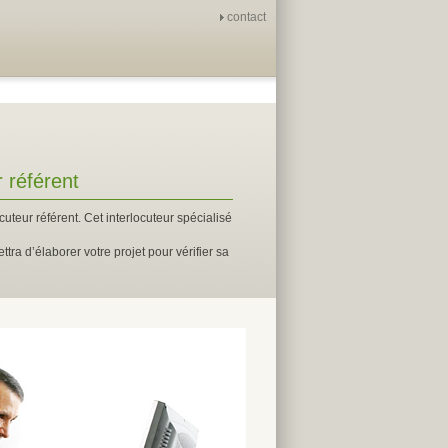
contact
 référent
uteur référent. Cet interlocuteur spécialisé
a d’élaborer votre projet pour vérifier sa