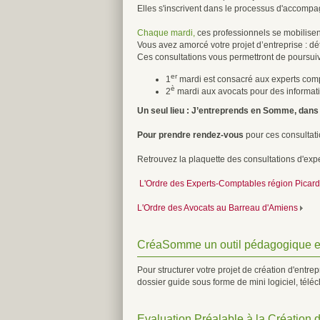
Elles s'inscrivent dans le processus d'accom
Chaque mardi,
ces professionnels se mobilisent
Vous avez amorcé votre projet d’entreprise : déte
Ces consultations vous permettront de poursuiv
er
1
mardi est consacré aux experts compt
è
2
mardi aux avocats pour des informatio
Un seul lieu : J’entreprends en Somme, dans 
Pour prendre rendez-vous
pour ces consultat
Retrouvez la plaquette des consultations d'expe
L'Ordre des Experts-Comptables région Picar
L'Ordre des Avocats au Barreau d'Amiens
CréaSomme un outil pédagogique et
Pour structurer votre projet de création d'entr
dossier guide sous forme de mini logiciel, téléch
Evaluation Préalable à la Création 