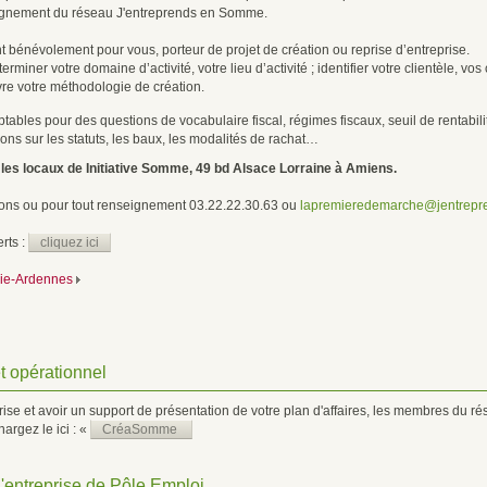
pagnement du réseau J'entreprends en Somme.
 bénévolement pour vous, porteur de projet de création ou reprise d’entreprise.
rminer votre domaine d’activité, votre lieu d’activité ; identifier votre clientèle, vos
re votre méthodologie de création.
ables pour des questions de vocabulaire fiscal, régimes fiscaux, seuil de rentabil
ns sur les statuts, les baux, les modalités de rachat…
les locaux de Initiative Somme, 49 bd Alsace Lorraine à Amiens.
ions ou pour tout renseignement 03.22.22.30.63 ou
lapremieredemarche@jentrepr
rts :
cliquez ici
die-Ardennes
 opérationnel
eprise et avoir un support de présentation de votre plan d'affaires, les membres d
argez le ici : «
CréaSomme
d'entreprise de Pôle Emploi