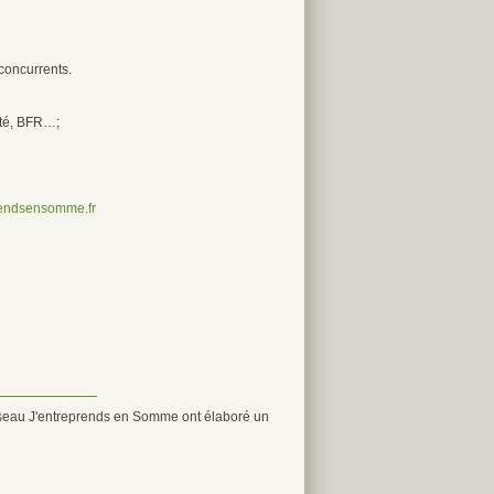
 concurrents.
ité, BFR…;
endsensomme.fr
u réseau J'entreprends en Somme ont élaboré un