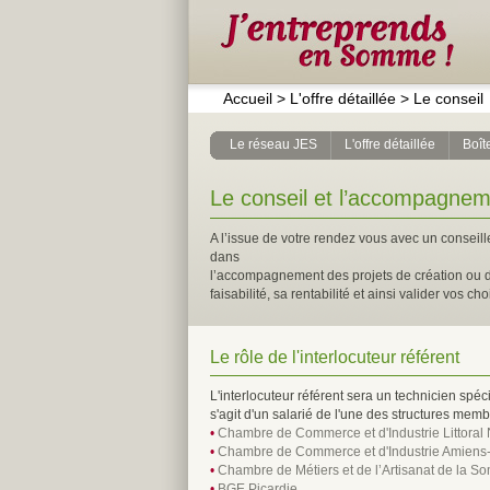
Accueil
>
L'offre détaillée
>
Le conseil
Le réseau JES
L'offre détaillée
Boîte
Le conseil et l’accompagneme
A l’issue de votre rendez vous avec un conseill
dans
l’accompagnement des projets de création ou de
faisabilité, sa rentabilité et ainsi valider vos cho
Le rôle de l'interlocuteur référent
L'interlocuteur référent sera un technicien spécia
s'agit d'un salarié de l'une des structures me
•
Chambre de Commerce et d'Industrie Littoral
•
Chambre de Commerce et d'Industrie Amiens-
•
Chambre de Métiers et de l’Artisanat de la 
•
BGE Picardie