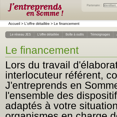
Partenaire :
Accueil
>
L'offre détaillée
>
Le financement
Le réseau JES
L'offre détaillée
Boîte à outils
Témoignages
Le financement
Lors du travail d'élabora
interlocuteur référent, c
J'entreprends en Somme
l'ensemble des dispositif
adaptés à votre situatio
organismes en charge de