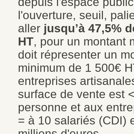
depuis l'espace publi
l'ouverture, seuil, palie
aller
jusqu’à 47,5%
d
HT
, pour un montant 
doit répresenter un m
minimum de 1 500€ HT
entreprises artisanale
surface de vente est <
personne et aux entrep
= à 10 salariés (CDI) e
millions d'euros.