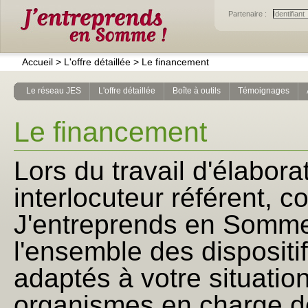
Partenaire :
Accueil
>
L'offre détaillée
>
Le financement
Le réseau JES
L'offre détaillée
Boîte à outils
Témoignages
Le financement
Lors du travail d'élabora
interlocuteur référent, c
J'entreprends en Somme
l'ensemble des dispositif
adaptés à votre situatio
organismes en charge de