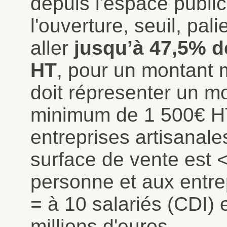
depuis l'espace publi
l'ouverture, seuil, palie
aller
jusqu’à 47,5%
d
HT
, pour un montant 
doit répresenter un m
minimum de 1 500€ HT
entreprises artisanale
surface de vente est <
personne et aux entrep
= à 10 salariés (CDI) e
millions d'euros.