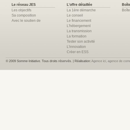
Le réseau JES
L'offre détaillée
Boîte
Les objectifs
La 1ère démarche
Boîte
Sa composition
Le conseil
Avec le soutien de
Le financement
L'hébergement
La transmission
La formation
Tester son activité
L'innovation
Créer en ESS
© 2009 Somme-Initiative. Tous droits réservés. | Réalisation:
Agence ici, agence de com