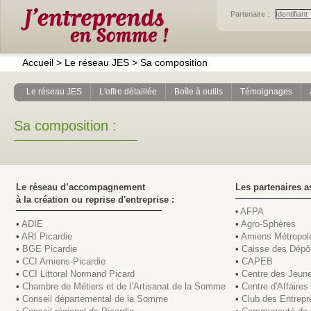
Partenaire :
Accueil
>
Le réseau JES
>
Sa composition
Le réseau JES
L'offre détaillée
Boîte à outils
Témoignages
Sa composition :
Le réseau d’accompagnement
Les partenaires a
à la création ou reprise d'entreprise :
AFPA
•
•
ADIE
•
Agro-Sphères
•
ARI Picardie
•
Amiens Métropol
•
BGE Picardie
•
Caisse des Dépô
•
CCI Amiens-Picardie
•
CAPEB
•
CCI Littoral Normand Picard
•
Centre des Jeune
•
Chambre de Métiers et de l’Artisanat de la Somme
•
Centre d'Affaires
•
Conseil départemental de la Somme
•
Club des Entrepr