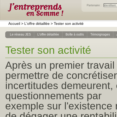
Partenaire :
Accueil
>
L'offre détaillée
>
Tester son activité
Le réseau JES
L'offre détaillée
Boîte à outils
Témoignages
Tester son activité
Après un premier trava
permettre de concrétiser 
incertitudes demeurent, 
questionnements par
exemple sur l'existence 
de dégager une rentabili