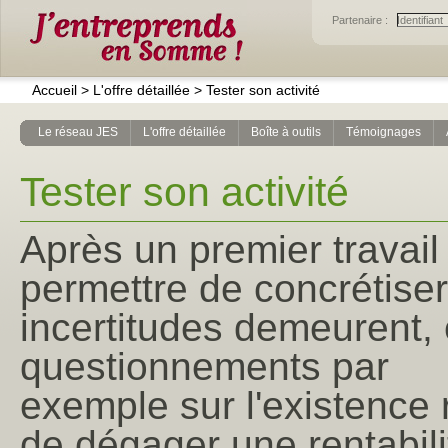
Partenaire :
Accueil
>
L'offre détaillée
>
Tester son activité
Le réseau JES
L'offre détaillée
Boîte à outils
Témoignages
Tester son activité
Après un premier trava
permettre de concrétiser 
incertitudes demeurent, 
questionnements par
exemple sur l'existence 
de dégager une rentabili